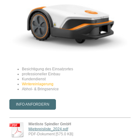
Besichtigung des Einsatzortes
professioneller Einbau
Kundendienst
Wintereinlagerung
Abhol- & Bringservice
INFO ANFORDERN
Mietliste Spindler GmbH
Mietpreisliste_2024.pdf
PDF-Dokument [575.0 KB]