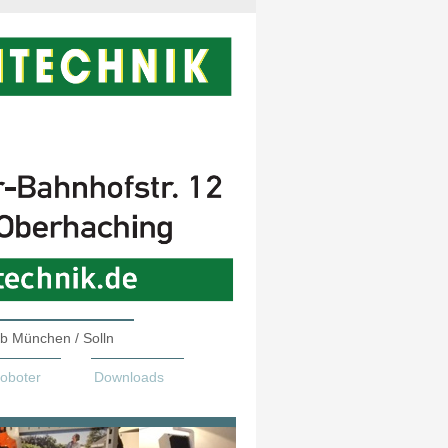
eb München / Solln
oboter
Downloads