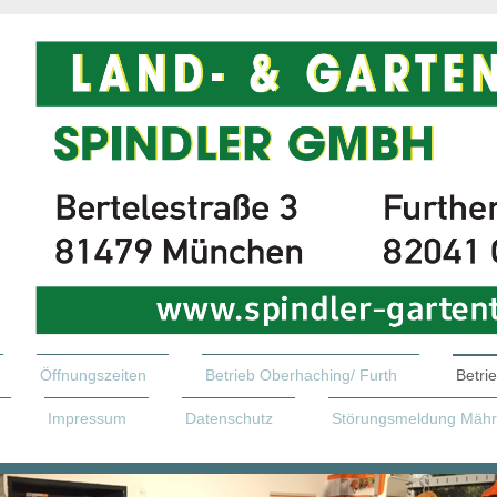
Öffnungszeiten
Betrieb Oberhaching/ Furth
Betri
Impressum
Datenschutz
Störungsmeldung Mähr